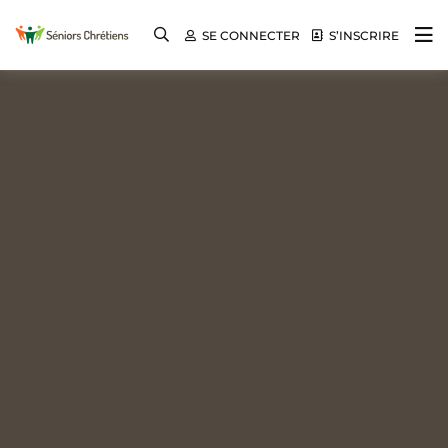
SE CONNECTER
S’INSCRIRE
Même en vieillissant, ils portent encore du
Séniors Chrétiens
fruit !