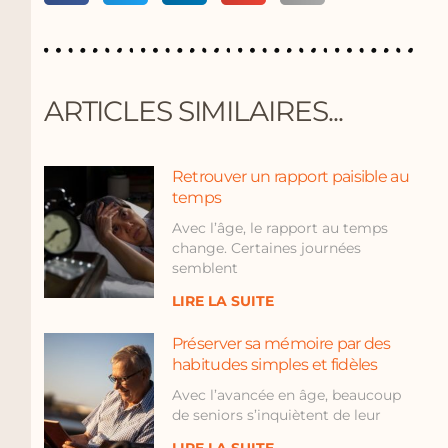
ARTICLES SIMILAIRES...
Retrouver un rapport paisible au
temps
Avec l’âge, le rapport au temps
change. Certaines journées
semblent
LIRE LA SUITE
Préserver sa mémoire par des
habitudes simples et fidèles
Avec l’avancée en âge, beaucoup
de seniors s’inquiètent de leur