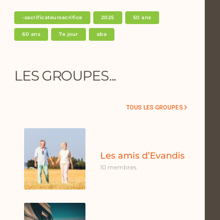
-sacrificateursacrifice
2025
50 ans
60 ans
7e jour
aba
LES GROUPES...
TOUS LES GROUPES
Les amis d’Evandis
10 membres