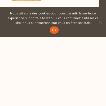
Nous utilisons des cookies pour vous garantir la meilleure
CAMPING
expérience sur notre site web. Si vous continuez à utiliser ce
CARISTES
site, nous supposerons que vous en êtes satisfait.
membre 1
OK
S'ABONNER...
Abonnez-vous et recevez chaque semaine nos derniers articles !