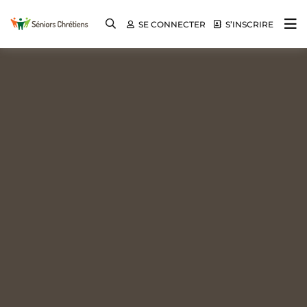
SE CONNECTER
S’INSCRIRE
Même en vieillissant, ils portent encore du
Séniors Chrétiens
fruit !