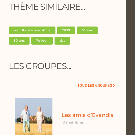
THÈME SIMILAIRE...
-sacrificateursacrifice
2025
50 ans
60 ans
7e jour
aba
LES GROUPES...
TOUS LES GROUPES
Les amis d’Evandis
10 membres