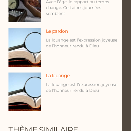
Avec l’âge, le rapport au temps
change. Certaines journées
semblent
Le pardon
La louange est l’expression joyeuse
de l’honneur rendu à Dieu
La louange
La louange est l’expression joyeuse
de l’honneur rendu à Dieu
THÈME SIMILAIRE...