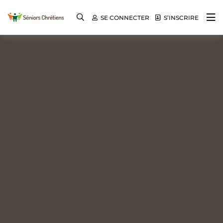
SE CONNECTER
S’INSCRIRE
Même en vieillissant, ils portent encore du
Séniors Chrétiens
fruit !