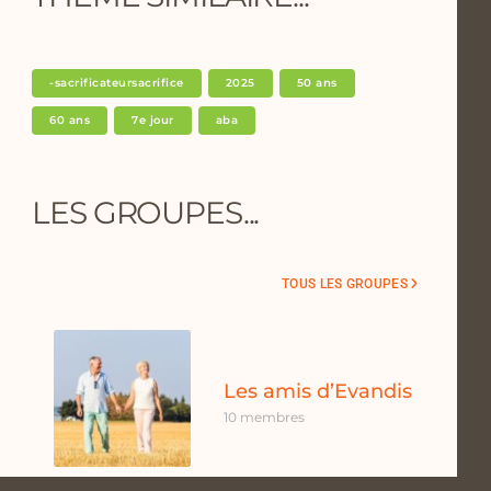
-sacrificateursacrifice
2025
50 ans
60 ans
7e jour
aba
LES GROUPES...
TOUS LES GROUPES
Les amis d’Evandis
10 membres